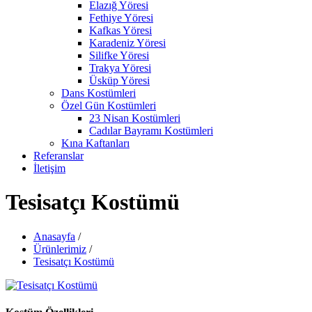
Elazığ Yöresi
Fethiye Yöresi
Kafkas Yöresi
Karadeniz Yöresi
Silifke Yöresi
Trakya Yöresi
Üsküp Yöresi
Dans Kostümleri
Özel Gün Kostümleri
23 Nisan Kostümleri
Cadılar Bayramı Kostümleri
Kına Kaftanları
Referanslar
İletişim
Tesisatçı Kostümü
Anasayfa
/
Ürünlerimiz
/
Tesisatçı Kostümü