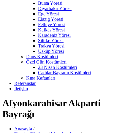
Bursa Yöresi
Diyarbakır Yöresi
Ege Yöresi
Elazığ Yöresi
Fethiye Yöresi
Kafkas Yöresi
Karadeniz Yöresi
Silifke Yöresi
Trakya Yöresi
Üsküp Yöresi
Dans Kostümleri
Özel Gün Kostümleri
23 Nisan Kostümleri
Cadılar Bayramı Kostümleri
Kına Kaftanları
Referanslar
İletişim
Afyonkarahisar Akparti
Bayrağı
Anasayfa
/