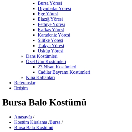
Bursa Yöresi
Diyarbakır Yöresi
Ege Yöresi
Elazığ Yöresi
Fethiye Yöresi
Kafkas Yöresi
Karadeniz Yöresi
Silifke Yöresi
Trakya Yöresi
Üsküp Yöresi
Dans Kostümleri
Özel Gün Kostümleri
23 Nisan Kostümleri
Cadılar Bayramı Kostümleri
Kına Kaftanları
Referanslar
İletişim
Bursa Balo Kostümü
Anasayfa
/
Kostüm Kiralama
/
Bursa
/
Bursa Balo Kostümü