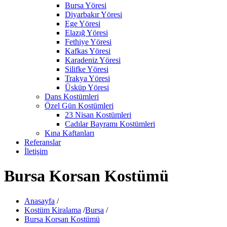
Bursa Yöresi
Diyarbakır Yöresi
Ege Yöresi
Elazığ Yöresi
Fethiye Yöresi
Kafkas Yöresi
Karadeniz Yöresi
Silifke Yöresi
Trakya Yöresi
Üsküp Yöresi
Dans Kostümleri
Özel Gün Kostümleri
23 Nisan Kostümleri
Cadılar Bayramı Kostümleri
Kına Kaftanları
Referanslar
İletişim
Bursa Korsan Kostümü
Anasayfa
/
Kostüm Kiralama
/
Bursa
/
Bursa Korsan Kostümü