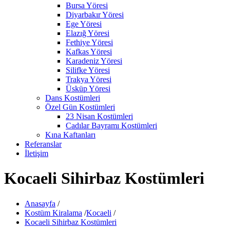
Bursa Yöresi
Diyarbakır Yöresi
Ege Yöresi
Elazığ Yöresi
Fethiye Yöresi
Kafkas Yöresi
Karadeniz Yöresi
Silifke Yöresi
Trakya Yöresi
Üsküp Yöresi
Dans Kostümleri
Özel Gün Kostümleri
23 Nisan Kostümleri
Cadılar Bayramı Kostümleri
Kına Kaftanları
Referanslar
İletişim
Kocaeli Sihirbaz Kostümleri
Anasayfa
/
Kostüm Kiralama
/
Kocaeli
/
Kocaeli Sihirbaz Kostümleri