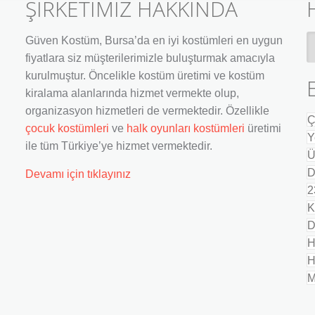
ŞİRKETİMİZ HAKKINDA
H
Güven Kostüm, Bursa’da en iyi kostümleri en uygun
V
fiyatlara siz müşterilerimizle buluşturmak amacıyla
İl
kurulmuştur. Öncelikle kostüm üretimi ve kostüm
kiralama alanlarında hizmet vermekte olup,
organizasyon hizmetleri de vermektedir. Özellikle
Ç
çocuk kostümleri
ve
halk oyunları kostümleri
üretimi
Y
ile tüm Türkiye’ye hizmet vermektedir.
Ü
D
Devamı için tıklayınız
2
K
D
H
H
M