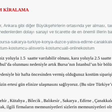
M KİRALAMA
 Ankara gibi diğer Büyükşehirlerin ortasında yer alması, tarihi
nedenlerden dolayı sanayi ve ticarette de en önemli illerin 
yoluyla 1.5 saatte varılabilir olması, kara yoluyla 2.5 saatte 
anbul’da olunması nedeniyle artık Bursa’nın İstanbul’un bir böl
niyle bir hafta öncesinden vermiş olduğunuz kostüm siparişiniz
n ertesi gün elinize ulaşmasını sağlıyoruz. (Bu süre Türkiye’
r , Kütahya , Bilecik , Balıkesir , Sakarya , Edirne , Çanakkal
ak, ilgili firmaların memnuniyetleri sizlerin memnuniyetleri ol