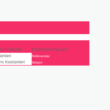
OSTÜMLERI
KINA KAFTANLARI
ümleri
Referanslar
mı Kostümleri
İletişim