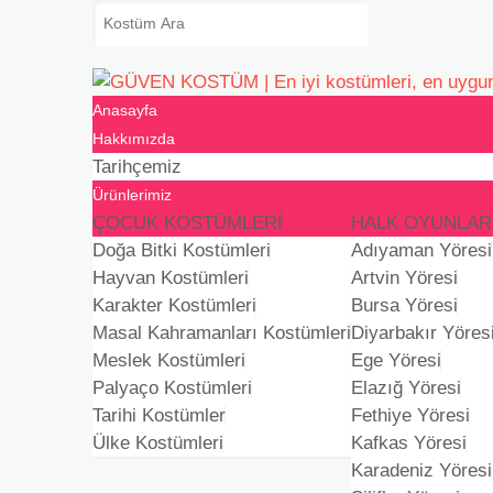
Anasayfa
Hakkımızda
Tarihçemiz
Ürünlerimiz
ÇOCUK KOSTÜMLERI
HALK OYUNLAR
Doğa Bitki Kostümleri
Adıyaman Yöresi
Hayvan Kostümleri
Artvin Yöresi
Karakter Kostümleri
Bursa Yöresi
Masal Kahramanları Kostümleri
Diyarbakır Yöres
Meslek Kostümleri
Ege Yöresi
Palyaço Kostümleri
Elazığ Yöresi
Tarihi Kostümler
Fethiye Yöresi
Ülke Kostümleri
Kafkas Yöresi
Karadeniz Yöresi