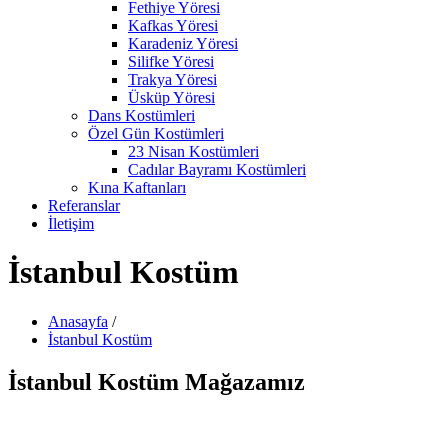
Fethiye Yöresi
Kafkas Yöresi
Karadeniz Yöresi
Silifke Yöresi
Trakya Yöresi
Üsküp Yöresi
Dans Kostümleri
Özel Gün Kostümleri
23 Nisan Kostümleri
Cadılar Bayramı Kostümleri
Kına Kaftanları
Referanslar
İletişim
İstanbul Kostüm
Anasayfa
/
İstanbul Kostüm
İstanbul Kostüm Mağazamız