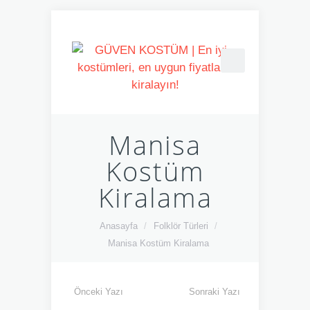
Manisa
Kostüm
Kiralama
Anasayfa
/
Folklör Türleri
/
Manisa Kostüm Kiralama
Önceki Yazı
Sonraki Yazı