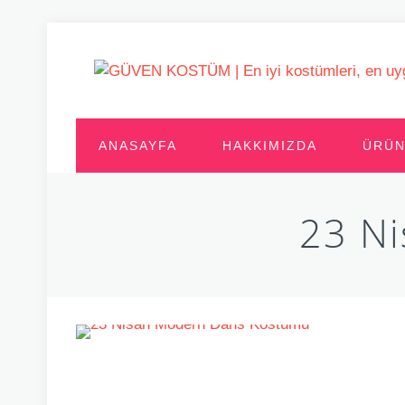
ANASAYFA
HAKKIMIZDA
ÜRÜN
23 N