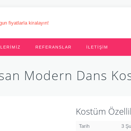
LERIMIZ
REFERANSLAR
İLETIŞIM
isan Modern Dans Ko
Kostüm Özellik
Tarih
3 Şu