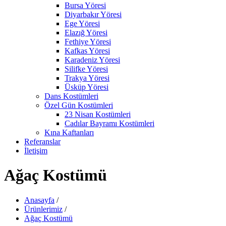
Bursa Yöresi
Diyarbakır Yöresi
Ege Yöresi
Elazığ Yöresi
Fethiye Yöresi
Kafkas Yöresi
Karadeniz Yöresi
Silifke Yöresi
Trakya Yöresi
Üsküp Yöresi
Dans Kostümleri
Özel Gün Kostümleri
23 Nisan Kostümleri
Cadılar Bayramı Kostümleri
Kına Kaftanları
Referanslar
İletişim
Ağaç Kostümü
Anasayfa
/
Ürünlerimiz
/
Ağaç Kostümü