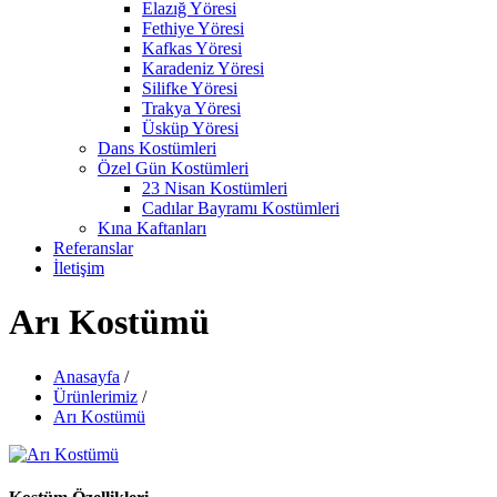
Elazığ Yöresi
Fethiye Yöresi
Kafkas Yöresi
Karadeniz Yöresi
Silifke Yöresi
Trakya Yöresi
Üsküp Yöresi
Dans Kostümleri
Özel Gün Kostümleri
23 Nisan Kostümleri
Cadılar Bayramı Kostümleri
Kına Kaftanları
Referanslar
İletişim
Arı Kostümü
Anasayfa
/
Ürünlerimiz
/
Arı Kostümü