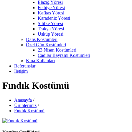
Elazığ Yöresi
Fethiye Yöresi
Kafkas Yöresi
Karadeniz Yöresi
Silifke Yöresi
Trakya Yöresi
Üsküp Yöresi
Dans Kostümleri
Özel Gün Kostümleri
23 Nisan Kostümleri
Cadılar Bayramı Kostümleri
Kına Kaftanları
Referanslar
İletişim
Fındık Kostümü
Anasayfa
/
Ürünlerimiz
/
Fındık Kostümü