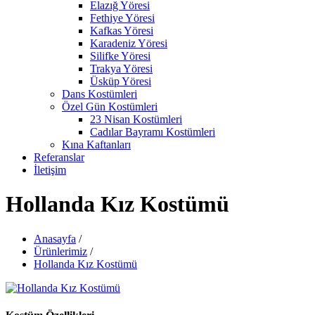
Elazığ Yöresi
Fethiye Yöresi
Kafkas Yöresi
Karadeniz Yöresi
Silifke Yöresi
Trakya Yöresi
Üsküp Yöresi
Dans Kostümleri
Özel Gün Kostümleri
23 Nisan Kostümleri
Cadılar Bayramı Kostümleri
Kına Kaftanları
Referanslar
İletişim
Hollanda Kız Kostümü
Anasayfa
/
Ürünlerimiz
/
Hollanda Kız Kostümü