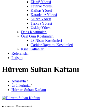
Elazığ Yöresi
Fethiye Yöresi
Kafkas Yöresi
Karadeniz Yöresi
Silifke Yöresi
Trakya Yöresi
Üsküp Yöresi
Dans Kostümleri
Özel Gün Kostümleri
23 Nisan Kostümleri
Cadılar Bayramı Kostümleri
Kına Kaftanları
Referanslar
İletişim
Hürrem Sultan Kaftanı
Anasayfa
/
Ürünlerimiz
/
Hürrem Sultan Kaftanı