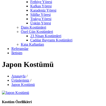
Fethiye Yöresi
Kafkas Yöresi
Karadeniz Yöresi
Silifke Yöresi
Trakya Yöresi
Üsküp Yöresi
Dans Kostümleri
Özel Gün Kostümleri
23 Nisan Kostümleri
Cadılar Bayramı Kostümleri
Kına Kaftanları
Referanslar
İletişim
Japon Kostümü
Anasayfa
/
Ürünlerimiz
/
Japon Kostümü
Kostüm Özellikleri