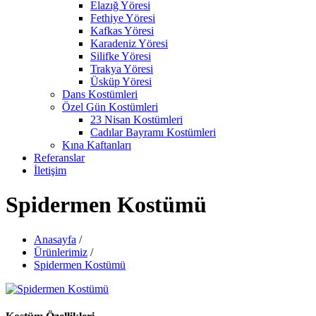
Elazığ Yöresi
Fethiye Yöresi
Kafkas Yöresi
Karadeniz Yöresi
Silifke Yöresi
Trakya Yöresi
Üsküp Yöresi
Dans Kostümleri
Özel Gün Kostümleri
23 Nisan Kostümleri
Cadılar Bayramı Kostümleri
Kına Kaftanları
Referanslar
İletişim
Spidermen Kostümü
Anasayfa
/
Ürünlerimiz
/
Spidermen Kostümü