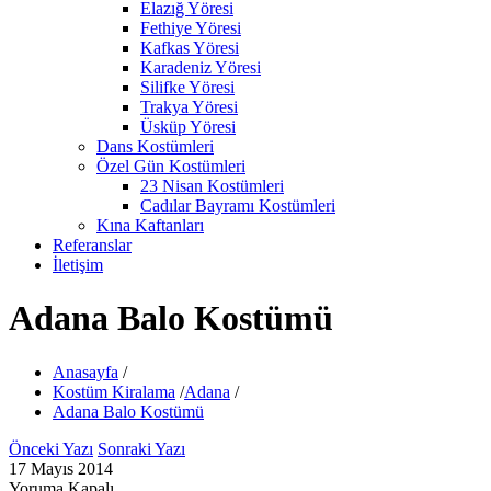
Elazığ Yöresi
Fethiye Yöresi
Kafkas Yöresi
Karadeniz Yöresi
Silifke Yöresi
Trakya Yöresi
Üsküp Yöresi
Dans Kostümleri
Özel Gün Kostümleri
23 Nisan Kostümleri
Cadılar Bayramı Kostümleri
Kına Kaftanları
Referanslar
İletişim
Adana Balo Kostümü
Anasayfa
/
Kostüm Kiralama
/
Adana
/
Adana Balo Kostümü
Önceki Yazı
Sonraki Yazı
17 Mayıs 2014
Yoruma Kapalı