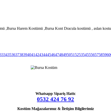
ü ,Bursa Harem Kostümü ,Bursa Kont Dracula kostümü , aslan kostu
33
34
35
36
37
38
39
40
41
42
43
44
45
46
47
48
49
50
51
52
53
54
55
56
57
58
59
60
Whatsapp Sipariş Hattı
:
0532 424 76 92
Kostüm Mağazalarımız & İletişim Bilgilerimiz