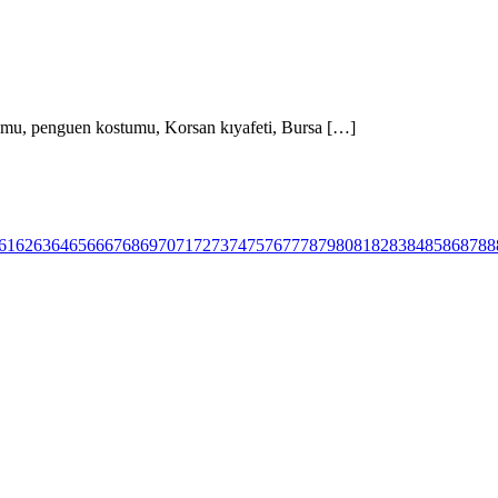
mu, penguen kostumu, Korsan kıyafeti, Bursa […]
61
62
63
64
65
66
67
68
69
70
71
72
73
74
75
76
77
78
79
80
81
82
83
84
85
86
87
88