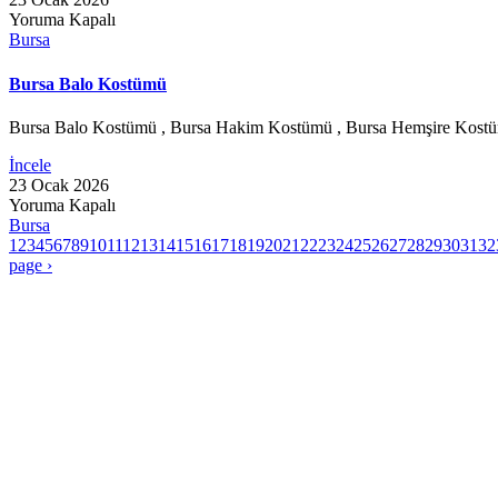
Yoruma Kapalı
Bursa
Bursa Balo Kostümü
Bursa Balo Kostümü , Bursa Hakim Kostümü , Bursa Hemşire Kostüm
İncele
23 Ocak 2026
Yoruma Kapalı
Bursa
1
2
3
4
5
6
7
8
9
10
11
12
13
14
15
16
17
18
19
20
21
22
23
24
25
26
27
28
29
30
31
32
page ›