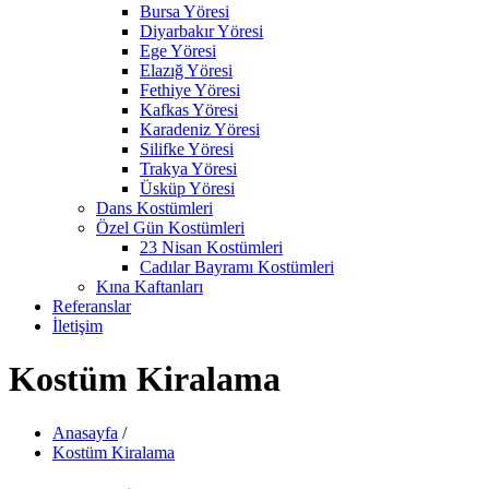
Bursa Yöresi
Diyarbakır Yöresi
Ege Yöresi
Elazığ Yöresi
Fethiye Yöresi
Kafkas Yöresi
Karadeniz Yöresi
Silifke Yöresi
Trakya Yöresi
Üsküp Yöresi
Dans Kostümleri
Özel Gün Kostümleri
23 Nisan Kostümleri
Cadılar Bayramı Kostümleri
Kına Kaftanları
Referanslar
İletişim
Kostüm Kiralama
Anasayfa
/
Kostüm Kiralama