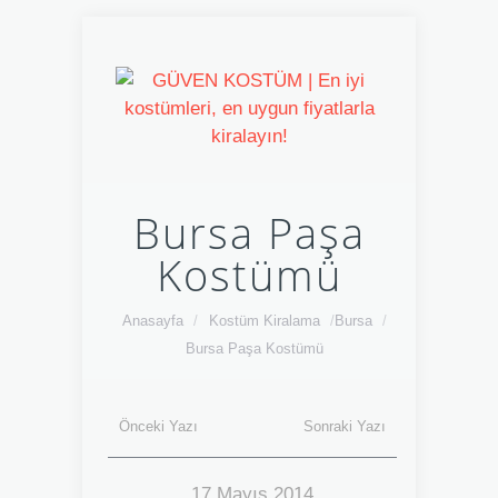
Bursa Paşa
Kostümü
Anasayfa
/
Kostüm Kiralama
/
Bursa
/
Bursa Paşa Kostümü
Önceki Yazı
Sonraki Yazı
17 Mayıs 2014