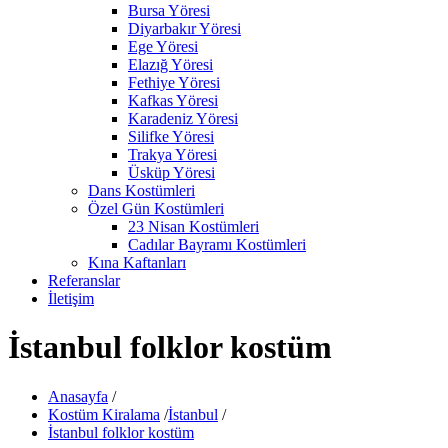
Bursa Yöresi
Diyarbakır Yöresi
Ege Yöresi
Elazığ Yöresi
Fethiye Yöresi
Kafkas Yöresi
Karadeniz Yöresi
Silifke Yöresi
Trakya Yöresi
Üsküp Yöresi
Dans Kostümleri
Özel Gün Kostümleri
23 Nisan Kostümleri
Cadılar Bayramı Kostümleri
Kına Kaftanları
Referanslar
İletişim
İstanbul folklor kostüm
Anasayfa
/
Kostüm Kiralama
/
İstanbul
/
İstanbul folklor kostüm