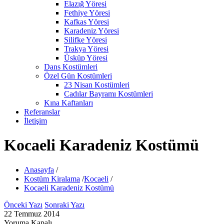
Elazığ Yöresi
Fethiye Yöresi
Kafkas Yöresi
Karadeniz Yöresi
Silifke Yöresi
Trakya Yöresi
Üsküp Yöresi
Dans Kostümleri
Özel Gün Kostümleri
23 Nisan Kostümleri
Cadılar Bayramı Kostümleri
Kına Kaftanları
Referanslar
İletişim
Kocaeli Karadeniz Kostümü
Anasayfa
/
Kostüm Kiralama
/
Kocaeli
/
Kocaeli Karadeniz Kostümü
Önceki Yazı
Sonraki Yazı
22 Temmuz 2014
Yoruma Kapalı