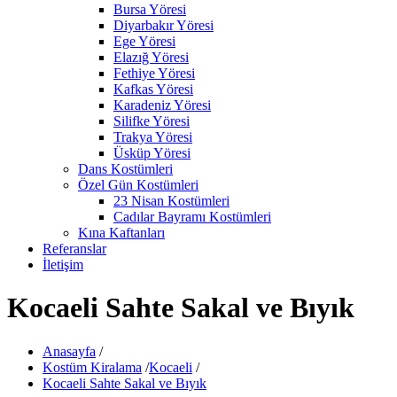
Bursa Yöresi
Diyarbakır Yöresi
Ege Yöresi
Elazığ Yöresi
Fethiye Yöresi
Kafkas Yöresi
Karadeniz Yöresi
Silifke Yöresi
Trakya Yöresi
Üsküp Yöresi
Dans Kostümleri
Özel Gün Kostümleri
23 Nisan Kostümleri
Cadılar Bayramı Kostümleri
Kına Kaftanları
Referanslar
İletişim
Kocaeli Sahte Sakal ve Bıyık
Anasayfa
/
Kostüm Kiralama
/
Kocaeli
/
Kocaeli Sahte Sakal ve Bıyık