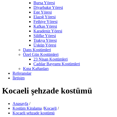
Bursa Yöresi
Diyarbakır Yöresi
Ege Yöresi
Elazığ Yöresi
Fethiye Yöresi
Kafkas Yöresi
Karadeniz Yöresi
Silifke Yöresi
Trakya Yöresi
Üsküp Yöresi
Dans Kostümleri
Özel Gün Kostümleri
23 Nisan Kostümleri
Cadılar Bayramı Kostümleri
Kına Kaftanları
Referanslar
İletişim
Kocaeli şehzade kostümü
Anasayfa
/
Kostüm Kiralama
/
Kocaeli
/
Kocaeli şehzade kostümü