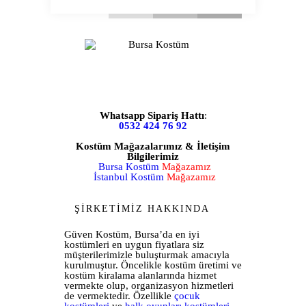
Whatsapp Sipariş Hattı
:
0532 424 76 92
Kostüm Mağazalarımız & İletişim
Bilgilerimiz
Bursa Kostüm
Mağazamız
İstanbul Kostüm
Mağazamız
ŞİRKETİMİZ HAKKINDA
Güven Kostüm, Bursa’da en iyi
kostümleri en uygun fiyatlara siz
müşterilerimizle buluşturmak amacıyla
kurulmuştur. Öncelikle kostüm üretimi ve
kostüm kiralama alanlarında hizmet
vermekte olup, organizasyon hizmetleri
de vermektedir. Özellikle
çocuk
kostümleri
ve
halk oyunları kostümleri