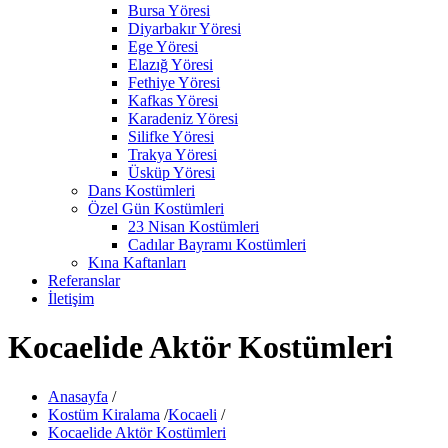
Bursa Yöresi
Diyarbakır Yöresi
Ege Yöresi
Elazığ Yöresi
Fethiye Yöresi
Kafkas Yöresi
Karadeniz Yöresi
Silifke Yöresi
Trakya Yöresi
Üsküp Yöresi
Dans Kostümleri
Özel Gün Kostümleri
23 Nisan Kostümleri
Cadılar Bayramı Kostümleri
Kına Kaftanları
Referanslar
İletişim
Kocaelide Aktör Kostümleri
Anasayfa
/
Kostüm Kiralama
/
Kocaeli
/
Kocaelide Aktör Kostümleri