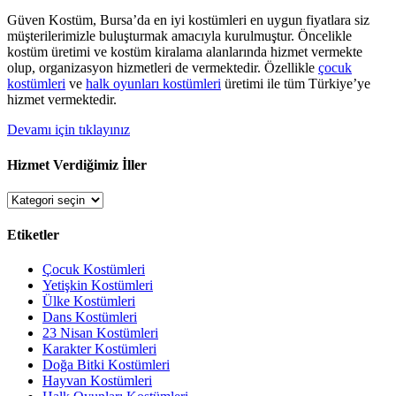
Güven Kostüm, Bursa’da en iyi kostümleri en uygun fiyatlara siz
müşterilerimizle buluşturmak amacıyla kurulmuştur. Öncelikle
kostüm üretimi ve kostüm kiralama alanlarında hizmet vermekte
olup, organizasyon hizmetleri de vermektedir. Özellikle
çocuk
kostümleri
ve
halk oyunları kostümleri
üretimi ile tüm Türkiye’ye
hizmet vermektedir.
Devamı için tıklayınız
Hizmet Verdiğimiz İller
Hizmet
Verdiğimiz
İller
Etiketler
Çocuk Kostümleri
Yetişkin Kostümleri
Ülke Kostümleri
Dans Kostümleri
23 Nisan Kostümleri
Karakter Kostümleri
Doğa Bitki Kostümleri
Hayvan Kostümleri