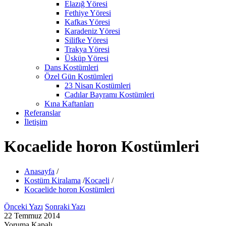
Elazığ Yöresi
Fethiye Yöresi
Kafkas Yöresi
Karadeniz Yöresi
Silifke Yöresi
Trakya Yöresi
Üsküp Yöresi
Dans Kostümleri
Özel Gün Kostümleri
23 Nisan Kostümleri
Cadılar Bayramı Kostümleri
Kına Kaftanları
Referanslar
İletişim
Kocaelide horon Kostümleri
Anasayfa
/
Kostüm Kiralama
/
Kocaeli
/
Kocaelide horon Kostümleri
Önceki Yazı
Sonraki Yazı
22 Temmuz 2014
Yoruma Kapalı