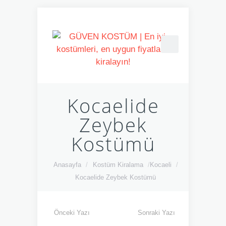
Kocaelide
Zeybek
Kostümü
Anasayfa
/
Kostüm Kiralama
/
Kocaeli
/
Kocaelide Zeybek Kostümü
Önceki Yazı
Sonraki Yazı