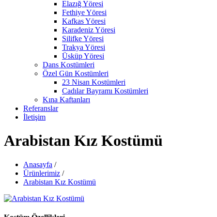
Elazığ Yöresi
Fethiye Yöresi
Kafkas Yöresi
Karadeniz Yöresi
Silifke Yöresi
Trakya Yöresi
Üsküp Yöresi
Dans Kostümleri
Özel Gün Kostümleri
23 Nisan Kostümleri
Cadılar Bayramı Kostümleri
Kına Kaftanları
Referanslar
İletişim
Arabistan Kız Kostümü
Anasayfa
/
Ürünlerimiz
/
Arabistan Kız Kostümü