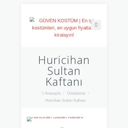
Huricihan
Sultan
Kaftanı
Anasayfa
/
Ürünlerimiz
/
Huricihan Sultan Kaftanı