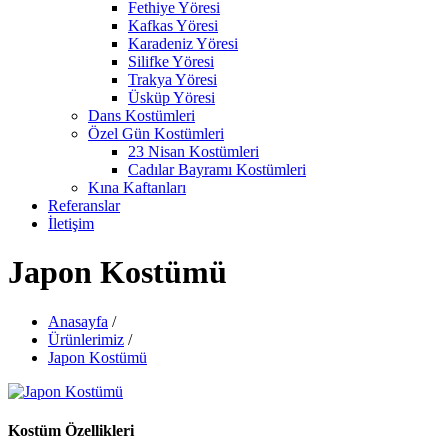
Fethiye Yöresi
Kafkas Yöresi
Karadeniz Yöresi
Silifke Yöresi
Trakya Yöresi
Üsküp Yöresi
Dans Kostümleri
Özel Gün Kostümleri
23 Nisan Kostümleri
Cadılar Bayramı Kostümleri
Kına Kaftanları
Referanslar
İletişim
Japon Kostümü
Anasayfa
/
Ürünlerimiz
/
Japon Kostümü
Kostüm Özellikleri