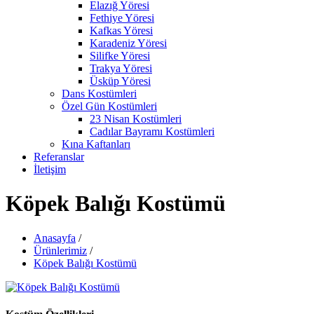
Elazığ Yöresi
Fethiye Yöresi
Kafkas Yöresi
Karadeniz Yöresi
Silifke Yöresi
Trakya Yöresi
Üsküp Yöresi
Dans Kostümleri
Özel Gün Kostümleri
23 Nisan Kostümleri
Cadılar Bayramı Kostümleri
Kına Kaftanları
Referanslar
İletişim
Köpek Balığı Kostümü
Anasayfa
/
Ürünlerimiz
/
Köpek Balığı Kostümü