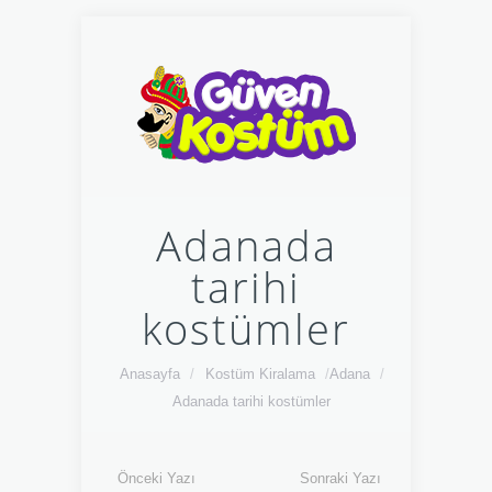
Adanada
tarihi
kostümler
Anasayfa
/
Kostüm Kiralama
/
Adana
/
Adanada tarihi kostümler
Önceki Yazı
Sonraki Yazı