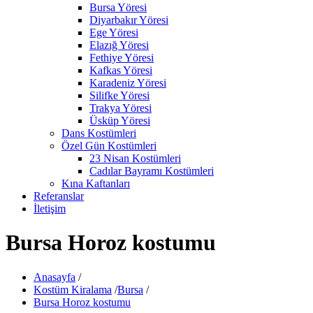
Bursa Yöresi
Diyarbakır Yöresi
Ege Yöresi
Elazığ Yöresi
Fethiye Yöresi
Kafkas Yöresi
Karadeniz Yöresi
Silifke Yöresi
Trakya Yöresi
Üsküp Yöresi
Dans Kostümleri
Özel Gün Kostümleri
23 Nisan Kostümleri
Cadılar Bayramı Kostümleri
Kına Kaftanları
Referanslar
İletişim
Bursa Horoz kostumu
Anasayfa
/
Kostüm Kiralama
/
Bursa
/
Bursa Horoz kostumu