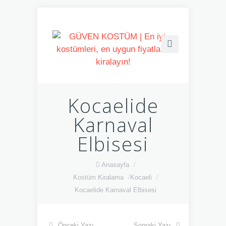
Kocaelide
Karnaval
Elbisesi
Anasayfa
/
Kostüm Kiralama
/
Kocaeli
/
Kocaelide Karnaval Elbisesi
Önceki Yazı
Sonraki Yazı